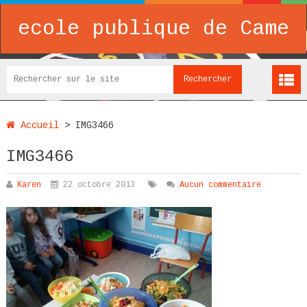
ecole publique de Came
Accueil
>
IMG3466
IMG3466
Karen
22 octobre 2013
Aucun commentaire