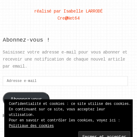
réalisé par Isabelle LARRODÉ
Cre@Net64
Abonnez-vous !
Saisissez votre adresse e-mail pour vous abonner et
recevoir une notification de chaque nouvel article
par email.
Adresse
e-
mail
Abonnez-vous
Confidentialité et cookies : ce site utilise des cookies.
En continuant sur ce site, vous acceptez leur
utilisation.
Rejoignez les 37 autres abonnés
Pour en savoir et contrôler les cookies, voyez ici :
Politique des cookies
ecole publique de Came
Copyright © 2026.