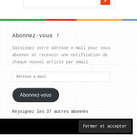
Abonnez-vous !
Saisissez votre adresse e-mail pour vous
abonner et recevoir une notification de
chaque nouvel article par email.
Adresse
e-
mail
Abonnez-vous
Rejoignez les 37 autres abonnés
Back to Top