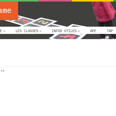
ame
E
LES CLASSES
INFOS UTILES
APE
TAP
ire