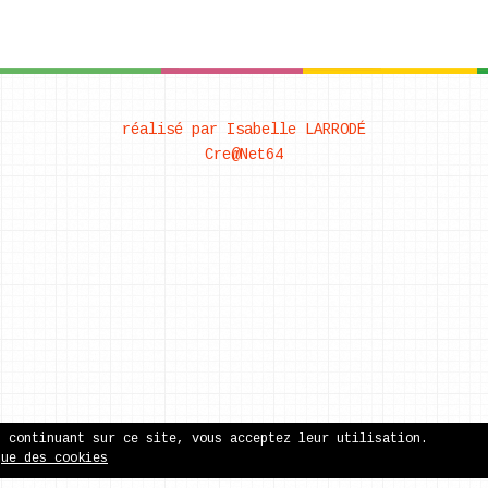
réalisé par Isabelle LARRODÉ
Cre@Net64
n continuant sur ce site, vous acceptez leur utilisation.
que des cookies