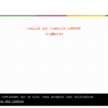
réalisé par Isabelle LARRODÉ
Cre@Net64
n continuant sur ce site, vous acceptez leur utilisation.
que des cookies