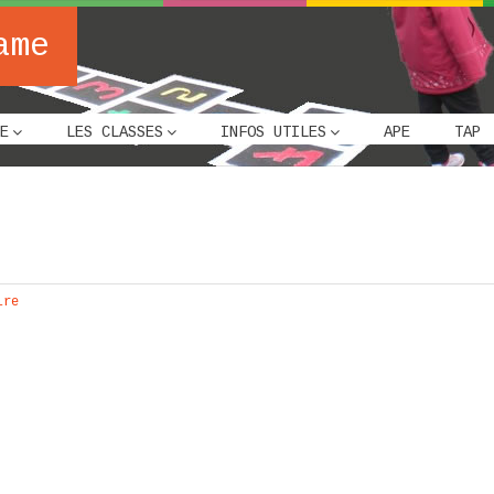
ame
E
LES CLASSES
INFOS UTILES
APE
TAP
ire