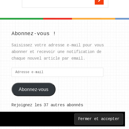
Abonnez-vous !
Saisissez votre adresse e-mail pour vous
abonner et recevoir une notification de
chaque nouvel article par email.
Adresse
e-
mail
Abonnez-vous
Rejoignez les 37 autres abonnés
Back to Top