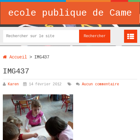
ecole publique de Came
Accueil
>
IMG437
IMG437
Karen
14 février 2012
Aucun commentaire