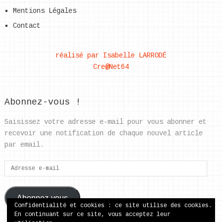
Mentions Légales
Contact
réalisé par Isabelle LARRODÉ
Cre@Net64
Abonnez-vous !
Saisissez votre adresse e-mail pour vous abonner et
recevoir une notification de chaque nouvel article
par email.
Adresse
e-
mail
Abonnez-vous
Confidentialité et cookies : ce site utilise des cookies.
En continuant sur ce site, vous acceptez leur