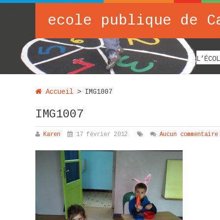
ecole publique de C
L’ÉCOL
Accueil
>
IMG1007
IMG1007
Karen
17 février 2012
Aucun commentaire