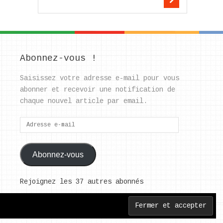
Abonnez-vous !
Saisissez votre adresse e-mail pour vous
abonner et recevoir une notification de
chaque nouvel article par email.
Adresse
e-
mail
Abonnez-vous
Rejoignez les 37 autres abonnés
Back to Top