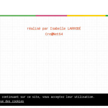
réalisé par Isabelle LARRODÉ
Cre@Net64
n continuant sur ce site, vous acceptez leur utilisation.
que des cookies