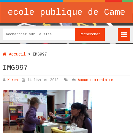
ecole publique de Came
Accueil
>
IMG997
IMG997
Karen
14 février 2012
Aucun commentaire