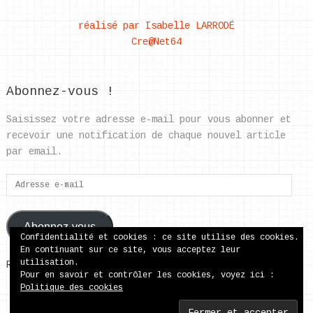
réalisé par Isabelle LARRODÉ
Cre@Net64
Abonnez-vous !
Saisissez votre adresse e-mail pour vous abonner et
recevoir une notification de chaque nouvel article
par email.
Adresse
e-
mail
Abonnez-vous
Confidentialité et cookies : ce site utilise des cookies.
En continuant sur ce site, vous acceptez leur
utilisation.
Rejoignez les 37 autres abonnés
Pour en savoir et contrôler les cookies, voyez ici :
Politique des cookies
ecole publique de Came
Copyright © 2026.