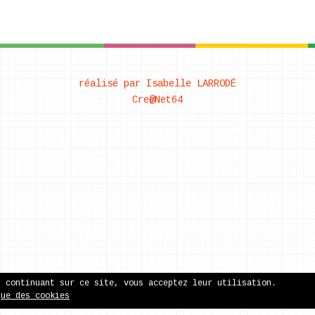
réalisé par Isabelle LARRODÉ
Cre@Net64
n continuant sur ce site, vous acceptez leur utilisation.
que des cookies