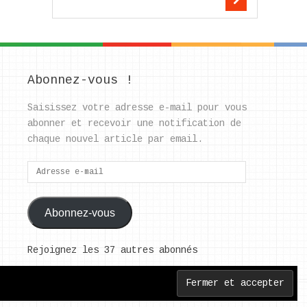
Abonnez-vous !
Saisissez votre adresse e-mail pour vous
abonner et recevoir une notification de
chaque nouvel article par email.
Adresse
e-
mail
Abonnez-vous
Rejoignez les 37 autres abonnés
Back to Top