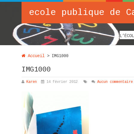
ecole publique de C
L’ÉCOL
Accueil
>
IMG1000
IMG1000
Karen
14 février 2012
Aucun commentaire