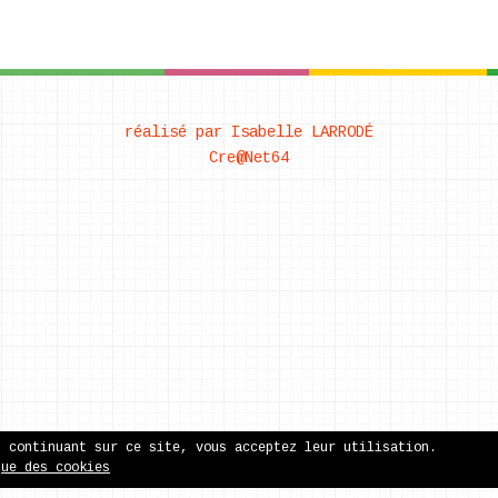
réalisé par Isabelle LARRODÉ
Cre@Net64
n continuant sur ce site, vous acceptez leur utilisation.
que des cookies