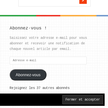
Abonnez-vous !
Saisissez votre adresse e-mail pour vous
abonner et recevoir une notification de
chaque nouvel article par email.
Adresse
e-
mail
Abonnez-vous
Rejoignez les 37 autres abonnés
Back to Top