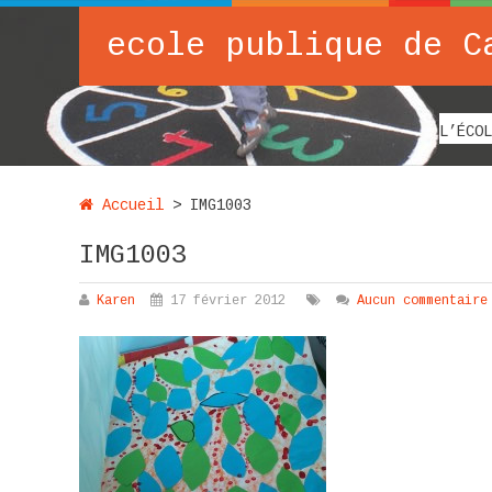
ecole publique de C
L’ÉCOL
Accueil
>
IMG1003
IMG1003
Karen
17 février 2012
Aucun commentaire