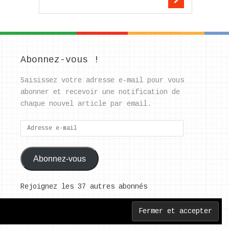
Abonnez-vous !
Saisissez votre adresse e-mail pour vous
abonner et recevoir une notification de
chaque nouvel article par email.
Adresse
e-
mail
Abonnez-vous
Rejoignez les 37 autres abonnés
Back to Top