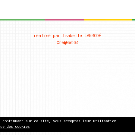
réalisé par Isabelle LARRODÉ
Cre@Net64
n continuant sur ce site, vous acceptez leur utilisation.
que des cookies