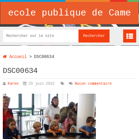
ecole publique de Came
Accueil
>
DSC00634
DSC00634
Karen
29 juin 2012
Aucun commentaire