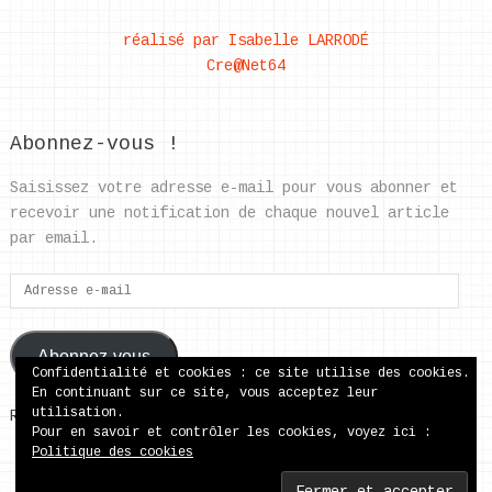
réalisé par Isabelle LARRODÉ
Cre@Net64
Abonnez-vous !
Saisissez votre adresse e-mail pour vous abonner et
recevoir une notification de chaque nouvel article
par email.
Adresse
e-
mail
Abonnez-vous
Confidentialité et cookies : ce site utilise des cookies.
En continuant sur ce site, vous acceptez leur
utilisation.
Rejoignez les 37 autres abonnés
Pour en savoir et contrôler les cookies, voyez ici :
Politique des cookies
ecole publique de Came
Copyright © 2026.