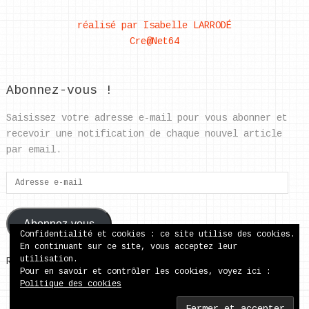
réalisé par Isabelle LARRODÉ
Cre@Net64
Abonnez-vous !
Saisissez votre adresse e-mail pour vous abonner et
recevoir une notification de chaque nouvel article
par email.
Adresse
e-
mail
Abonnez-vous
Confidentialité et cookies : ce site utilise des cookies.
En continuant sur ce site, vous acceptez leur
utilisation.
Rejoignez les 37 autres abonnés
Pour en savoir et contrôler les cookies, voyez ici :
Politique des cookies
ecole publique de Came
Copyright © 2026.