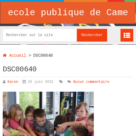
ecole publique de Came
Accueil
>
DSC00640
DSC00640
Karen
29 juin 2012
Aucun commentaire