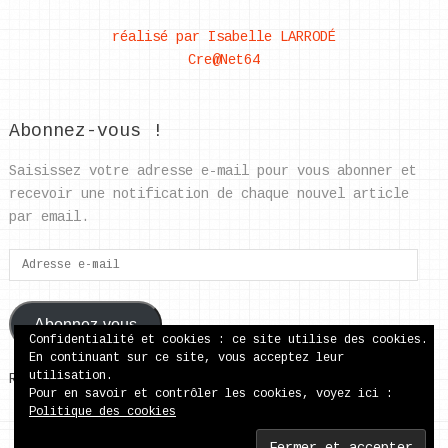
réalisé par Isabelle LARRODÉ
Cre@Net64
Abonnez-vous !
Saisissez votre adresse e-mail pour vous abonner et
recevoir une notification de chaque nouvel article
par email.
Adresse
e-
mail
Abonnez-vous
Confidentialité et cookies : ce site utilise des cookies.
En continuant sur ce site, vous acceptez leur
utilisation.
Rejoignez les 37 autres abonnés
Pour en savoir et contrôler les cookies, voyez ici :
Politique des cookies
ecole publique de Came
Copyright © 2026.