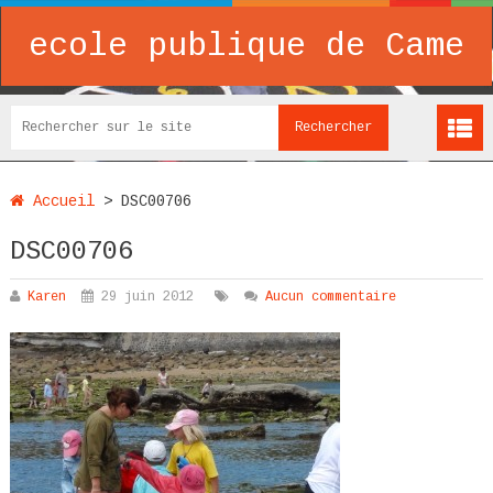
ecole publique de Came
Accueil
>
DSC00706
DSC00706
Karen
29 juin 2012
Aucun commentaire