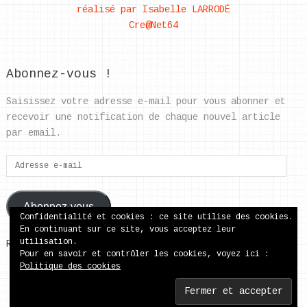
réalisé par Isabelle LARRODÉ
Cre@Net64
Abonnez-vous !
Saisissez votre adresse e-mail pour vous abonner et
recevoir une notification de chaque nouvel article
par email.
Adresse
e-
mail
Abonnez-vous
Confidentialité et cookies : ce site utilise des cookies.
En continuant sur ce site, vous acceptez leur
utilisation.
Rejoignez les 37 autres abonnés
Pour en savoir et contrôler les cookies, voyez ici :
Politique des cookies
ecole publique de Came
Copyright © 2026.
Back to Top