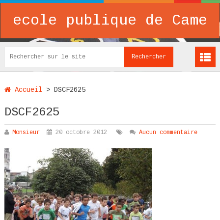
ecole publique de Came
Accueil
>
DSCF2625
DSCF2625
Monsieur
20 octobre 2012
Aucun commentaire