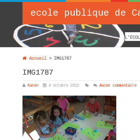
ecole publique de C
L’ÉCOL
Accueil
>
IMG1787
IMG1787
Karen
4 octobre 2012
Aucun commentaire