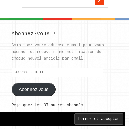
Abonnez-vous !
Saisissez votre adresse e-mail pour vous
abonner et recevoir une notification de
chaque nouvel article par email.
Adresse
e-
mail
Abonnez-vous
Rejoignez les 37 autres abonnés
Back to Top