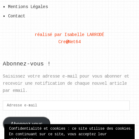
Mentions Légales
Contact
réalisé par Isabelle LARRODÉ
Cre@Net64
Abonnez-vous !
Saisissez votre adresse e-mail pour vous abonner et
recevoir une notification de chaque nouvel article
par email.
Adresse
e-
mail
Abonnez-vous
Confidentialité et cookies : ce site utilise des cookies.
En continuant sur ce site, vous acceptez leur