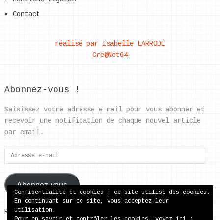
Contact
réalisé par Isabelle LARRODÉ
Cre@Net64
Abonnez-vous !
Saisissez votre adresse e-mail pour vous abonner et
recevoir une notification de chaque nouvel article
par email.
Adresse
e-
mail
Abonnez-vous
Confidentialité et cookies : ce site utilise des cookies.
En continuant sur ce site, vous acceptez leur
utilisation.
Rejoignez les 37 autres abonnés
Pour en savoir et contrôler les cookies, voyez ici :