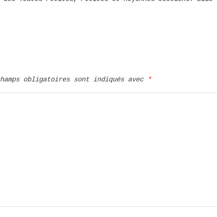
ou
diminu
le
volum
champs obligatoires sont indiqués avec
*