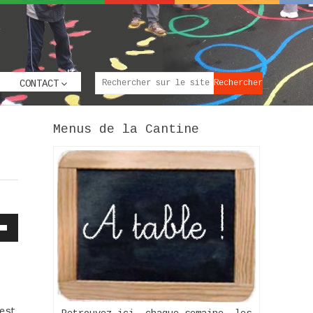
CONTACT
Menus de la Cantine
z
s
as
nter
est