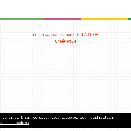
réalisé par Isabelle LARRODÉ
Cre@Net64
n continuant sur ce site, vous acceptez leur utilisation.
que des cookies