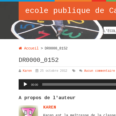
ecole publique de C
L’ÉCOL
Accueil
>
DR0000_0152
DR0000_0152
Karen
25 octobre 2012
Aucun commentaire
Lecteur
00:00
audio
A propos de l'auteur
KAREN
Karen est la maîtresse de la classe