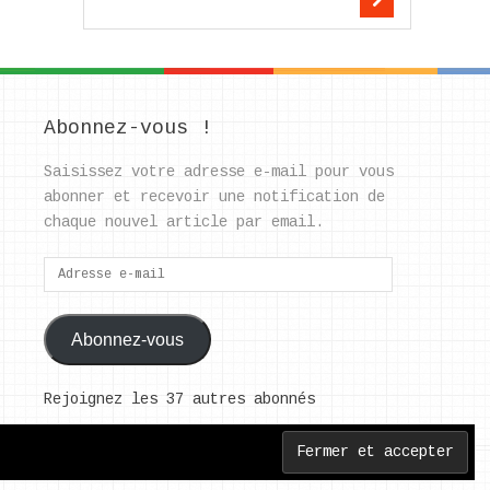
Abonnez-vous !
Saisissez votre adresse e-mail pour vous
abonner et recevoir une notification de
chaque nouvel article par email.
Adresse
e-
mail
Abonnez-vous
Rejoignez les 37 autres abonnés
Back to Top