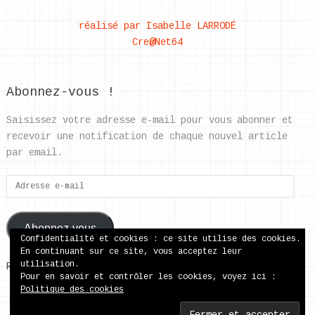
réalisé par Isabelle LARRODÉ
Cre@Net64
Abonnez-vous !
Saisissez votre adresse e-mail pour vous abonner et
recevoir une notification de chaque nouvel article
par email.
Adresse
e-
mail
Abonnez-vous
Confidentialité et cookies : ce site utilise des cookies.
En continuant sur ce site, vous acceptez leur
utilisation.
Rejoignez les 37 autres abonnés
Pour en savoir et contrôler les cookies, voyez ici :
Politique des cookies
ecole publique de Came
Copyright © 2026.