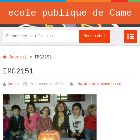
ecole publique de Came
Accueil
>
IMG2151
IMG2151
Karen
19 novembre 2012
Aucun commentaire