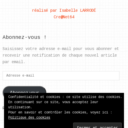
réalisé par Isabelle LARRODÉ
Cre@Net64
Abonnez-vous !
Saisissez votre adresse e-mail pour vous abonner et
recevoir une notification de chaque nouvel article
par email.
Adresse
e-
mail
Abonnez-vous
Confidentialité et cookies : ce site utilise des cookies.
En continuant sur ce site, vous acceptez leur
utilisation.
Rejoignez les 37 autres abonnés
Pour en savoir et contrôler les cookies, voyez ici :
Politique des cookies
ecole publique de Came
Copyright © 2026.