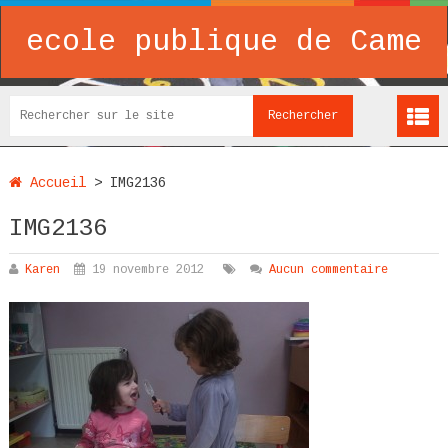
ecole publique de Came
Accueil
>
IMG2136
IMG2136
Karen
19 novembre 2012
Aucun commentaire