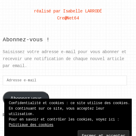
réalisé par Isabelle LARRODÉ
Cre@Net64
Abonnez-vous !
Saisissez votre adresse e-mail pour vous abonner et
recevoir une notification de chaque nouvel article
par email.
Adresse
e-
mail
Abonnez-vous
Confidentialité et cookies : ce site utilise des cookies.
En continuant sur ce site, vous acceptez leur
utilisation.
Rejoignez les 37 autres abonnés
Pour en savoir et contrôler les cookies, voyez ici :
Politique des cookies
ecole publique de Came
Copyright © 2026.