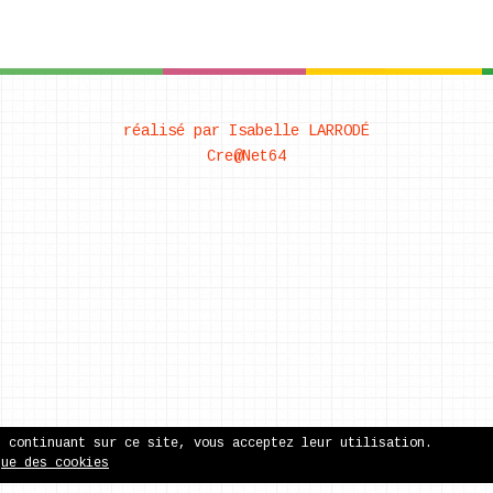
réalisé par Isabelle LARRODÉ
Cre@Net64
n continuant sur ce site, vous acceptez leur utilisation.
que des cookies