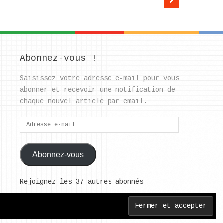
Abonnez-vous !
Saisissez votre adresse e-mail pour vous
abonner et recevoir une notification de
chaque nouvel article par email.
Adresse
e-
mail
Abonnez-vous
Rejoignez les 37 autres abonnés
Back to Top