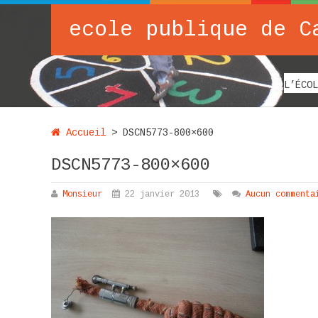
ecole publique de C
L’ÉCOL
Accueil
>
DSCN5773-800×600
DSCN5773-800×600
Monsieur
22 janvier 2013
Aucun commenta