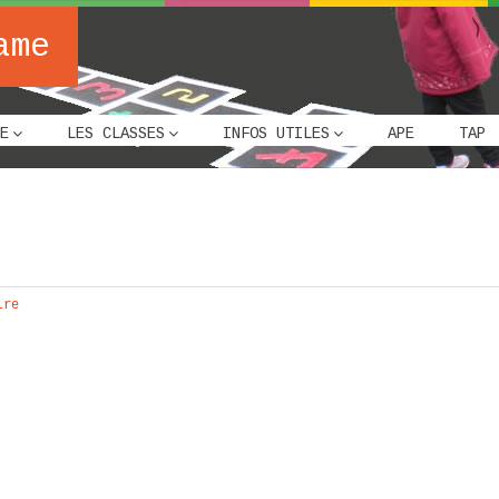
ame
E
LES CLASSES
INFOS UTILES
APE
TAP
ire