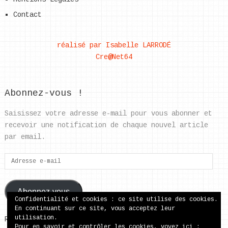
Contact
réalisé par Isabelle LARRODÉ
Cre@Net64
Abonnez-vous !
Saisissez votre adresse e-mail pour vous abonner et
recevoir une notification de chaque nouvel article
par email.
Adresse
e-
mail
Abonnez-vous
Confidentialité et cookies : ce site utilise des cookies.
En continuant sur ce site, vous acceptez leur
utilisation.
Rejoignez les 37 autres abonnés
Pour en savoir et contrôler les cookies, voyez ici :