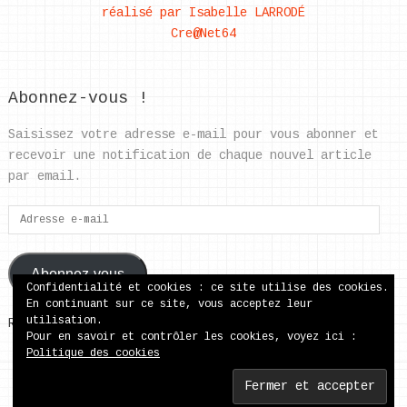
réalisé par Isabelle LARRODÉ
Cre@Net64
Abonnez-vous !
Saisissez votre adresse e-mail pour vous abonner et
recevoir une notification de chaque nouvel article
par email.
Adresse
e-
mail
Abonnez-vous
Confidentialité et cookies : ce site utilise des cookies.
En continuant sur ce site, vous acceptez leur
utilisation.
Rejoignez les 37 autres abonnés
Pour en savoir et contrôler les cookies, voyez ici :
Politique des cookies
ecole publique de Came
Copyright © 2026.
Back to Top