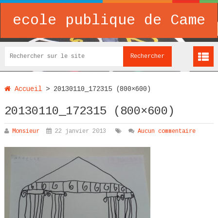
ecole publique de Came
Accueil
>
20130110_172315 (800×600)
20130110_172315 (800×600)
Monsieur
22 janvier 2013
Aucun commentaire