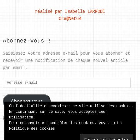
réalisé par Isabelle LARRODÉ
Cre@Net64
Abonnez-vous !
Saisissez votre adresse e-mail pour vous abonner et
recevoir une notification de chaque nouvel article
par email.
Adresse
e-
mail
Abonnez-vous
Confidentialité et cookies : ce site utilise des cookies.
En continuant sur ce site, vous acceptez leur
utilisation.
Rejoignez les 37 autres abonnés
Pour en savoir et contrôler les cookies, voyez ici :
Politique des cookies
ecole publique de Came
Copyright © 2026.