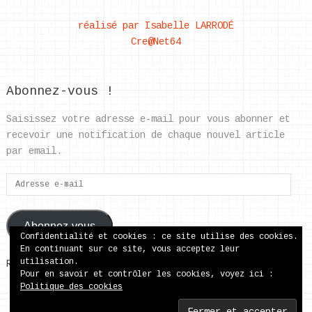
réalisé par Isabelle LARRODÉ
Cre@Net64
Abonnez-vous !
Saisissez votre adresse e-mail pour vous abonner et
recevoir une notification de chaque nouvel article
par email.
Adresse
e-
mail
Abonnez-vous
Confidentialité et cookies : ce site utilise des cookies.
En continuant sur ce site, vous acceptez leur
utilisation.
Rejoignez les 37 autres abonnés
Pour en savoir et contrôler les cookies, voyez ici :
Politique des cookies
ecole publique de Came
Copyright © 2026.