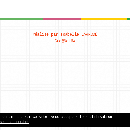
réalisé par Isabelle LARRODÉ
Cre@Net64
n continuant sur ce site, vous acceptez leur utilisation.
que des cookies