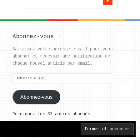
Abonnez-vous !
Saisissez votre adresse e-mail pour vous
abonner et recevoir une notification de
chaque nouvel article par email.
Adresse
e-
mail
Abonnez-vous
Rejoignez les 37 autres abonnés
Back to Top