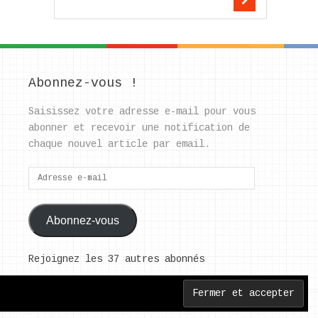
Abonnez-vous !
Saisissez votre adresse e-mail pour vous
abonner et recevoir une notification de
chaque nouvel article par email.
Adresse
e-
mail
Abonnez-vous
Rejoignez les 37 autres abonnés
Back to Top