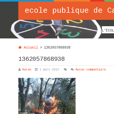
ecole publique de C
L’ÉCOL
Accueil
>
1362057868938
1362057868938
Karen
1 mars 2013
Aucun commentaire