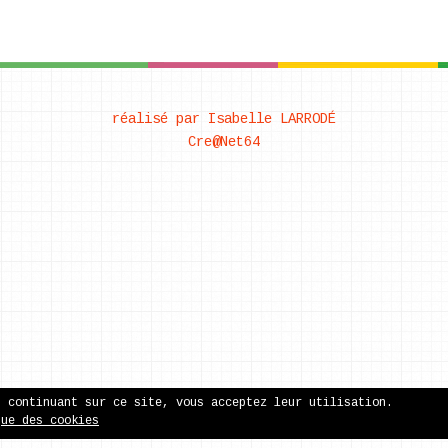
réalisé par Isabelle LARRODÉ
Cre@Net64
n continuant sur ce site, vous acceptez leur utilisation.
que des cookies