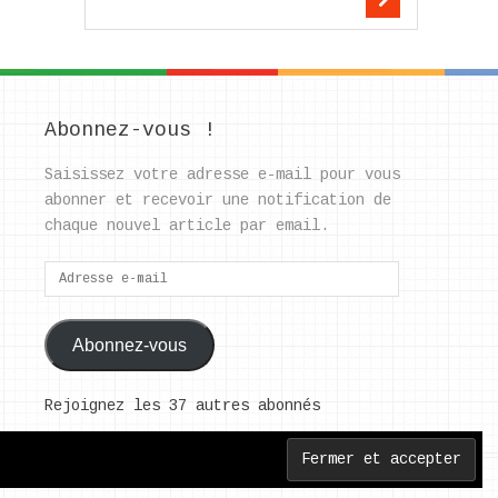
Abonnez-vous !
Saisissez votre adresse e-mail pour vous
abonner et recevoir une notification de
chaque nouvel article par email.
Adresse
e-
mail
Abonnez-vous
Rejoignez les 37 autres abonnés
Back to Top