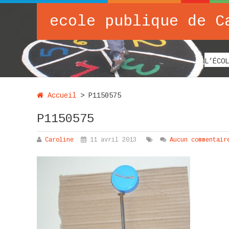
ecole publique de C
L’ÉCOL
Accueil
>
P1150575
P1150575
Caroline
11 avril 2013
Aucun commentair