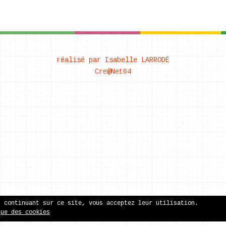
réalisé par Isabelle LARRODÉ
Cre@Net64
n continuant sur ce site, vous acceptez leur utilisation.
que des cookies