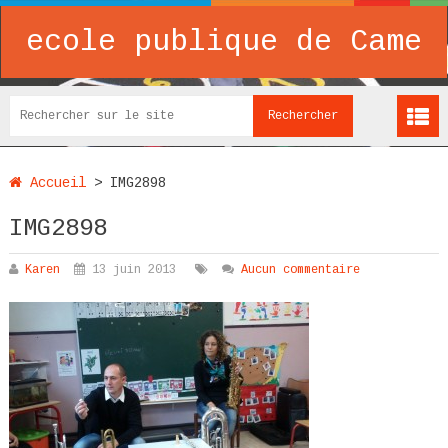
ecole publique de Came
Accueil
>
IMG2898
IMG2898
Karen
13 juin 2013
Aucun commentaire