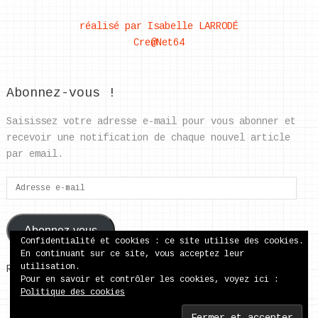
réalisé par Isabelle LARRODÉ
Cre@Net64
Abonnez-vous !
Saisissez votre adresse e-mail pour vous abonner et
recevoir une notification de chaque nouvel article
par email.
Adresse
e-
mail
Abonnez-vous
Confidentialité et cookies : ce site utilise des cookies.
En continuant sur ce site, vous acceptez leur
utilisation.
Rejoignez les 37 autres abonnés
Pour en savoir et contrôler les cookies, voyez ici :
Politique des cookies
ecole publique de Came
Copyright © 2026.