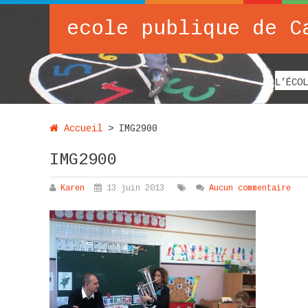
ecole publique de C
L’ÉCOL
Accueil
>
IMG2900
IMG2900
Karen
13 juin 2013
Aucun commentaire