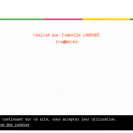
réalisé par Isabelle LARRODÉ
Cre@Net64
n continuant sur ce site, vous acceptez leur utilisation.
que des cookies