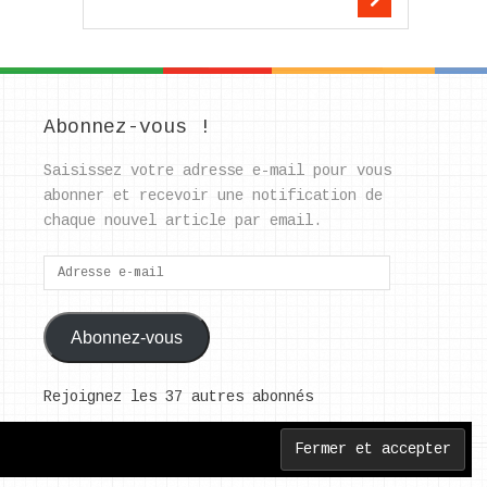
Abonnez-vous !
Saisissez votre adresse e-mail pour vous
abonner et recevoir une notification de
chaque nouvel article par email.
Adresse
e-
mail
Abonnez-vous
Rejoignez les 37 autres abonnés
Back to Top