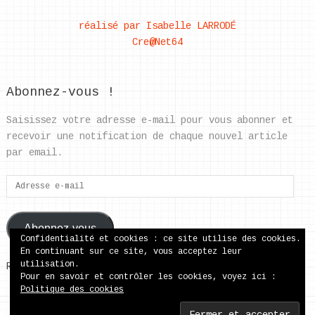
réalisé par Isabelle LARRODÉ
Cre@Net64
Abonnez-vous !
Saisissez votre adresse e-mail pour vous abonner et
recevoir une notification de chaque nouvel article
par email.
Adresse
e-
mail
Abonnez-vous
Confidentialité et cookies : ce site utilise des cookies.
En continuant sur ce site, vous acceptez leur
utilisation.
Rejoignez les 37 autres abonnés
Pour en savoir et contrôler les cookies, voyez ici :
Politique des cookies
ecole publique de Came
Copyright © 2026.