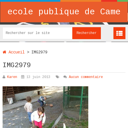
ecole publique de Came
Accueil
>
IMG2979
IMG2979
Karen
13 juin 2013
Aucun commentaire