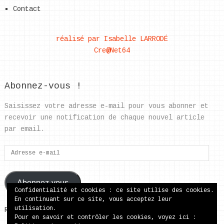
Contact
réalisé par Isabelle LARRODÉ
Cre@Net64
Abonnez-vous !
Saisissez votre adresse e-mail pour vous abonner et
recevoir une notification de chaque nouvel article
par email.
Adresse
e-
mail
Abonnez-vous
Confidentialité et cookies : ce site utilise des cookies.
En continuant sur ce site, vous acceptez leur
utilisation.
Rejoignez les 37 autres abonnés
Pour en savoir et contrôler les cookies, voyez ici :