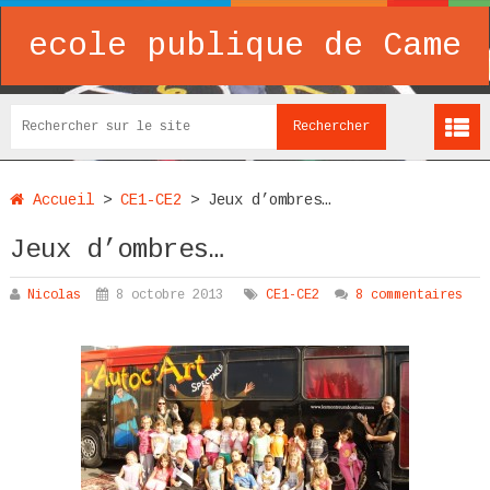
ecole publique de Came
Accueil
>
CE1-CE2
>
Jeux d’ombres…
Jeux d’ombres…
Nicolas
8 octobre 2013
CE1-CE2
8 commentaires