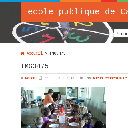
ecole publique de C
L’ÉCOL
Accueil
>
IMG3475
IMG3475
Karen
22 octobre 2013
Aucun commentaire