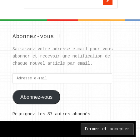
Abonnez-vous !
Saisissez votre adresse e-mail pour vous
abonner et recevoir une notification de
chaque nouvel article par email.
Adresse
e-
mail
Abonnez-vous
Rejoignez les 37 autres abonnés
Back to Top