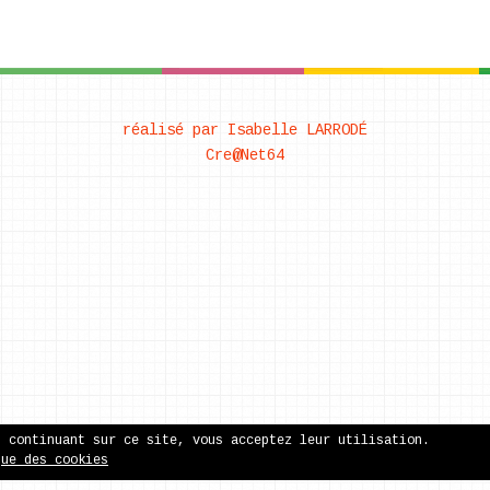
réalisé par Isabelle LARRODÉ
Cre@Net64
n continuant sur ce site, vous acceptez leur utilisation.
que des cookies