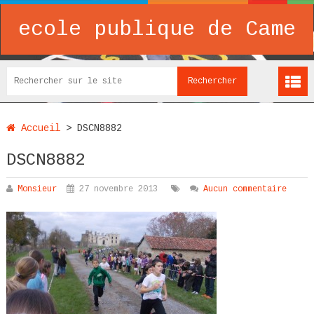
ecole publique de Came
Accueil
>
DSCN8882
DSCN8882
Monsieur
27 novembre 2013
Aucun commentaire