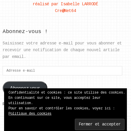
réalisé par Isabelle LARRODÉ
Cre@Net64
Abonnez-vous !
Saisissez votre adresse e-mail pour vous abonner et
recevoir une notification de chaque nouvel article
par email.
Adresse
e-
mail
Abonnez-vous
Confidentialité et cookies : ce site utilise des cookies.
En continuant sur ce site, vous acceptez leur
utilisation.
Rejoignez les 37 autres abonnés
Pour en savoir et contrôler les cookies, voyez ici :
Politique des cookies
ecole publique de Came
Copyright © 2026.
Back to Top