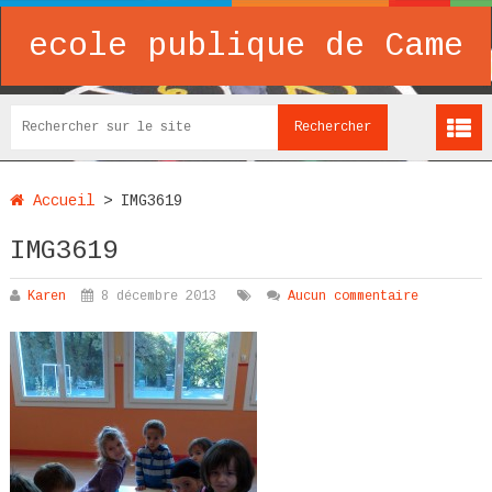
ecole publique de Came
Accueil
>
IMG3619
IMG3619
Karen
8 décembre 2013
Aucun commentaire