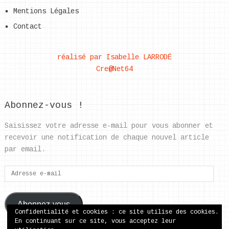
Mentions Légales
Contact
réalisé par Isabelle LARRODÉ
Cre@Net64
Abonnez-vous !
Saisissez votre adresse e-mail pour vous abonner et
recevoir une notification de chaque nouvel article
par email.
Adresse
e-
mail
Abonnez-vous
Confidentialité et cookies : ce site utilise des cookies.
En continuant sur ce site, vous acceptez leur