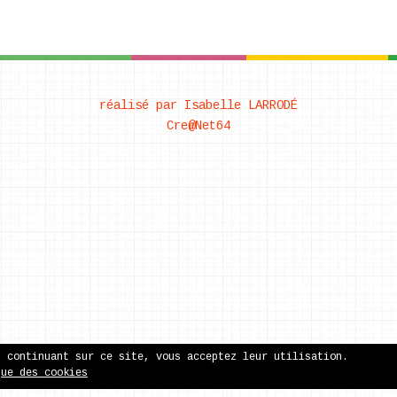
réalisé par Isabelle LARRODÉ
Cre@Net64
n continuant sur ce site, vous acceptez leur utilisation.
que des cookies