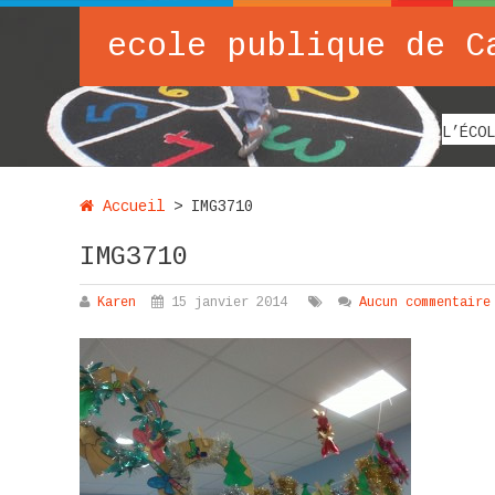
ecole publique de C
L’ÉCOL
Accueil
>
IMG3710
IMG3710
Karen
15 janvier 2014
Aucun commentaire