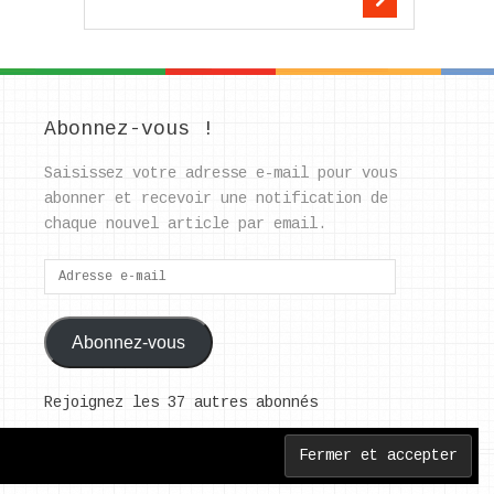
Abonnez-vous !
Saisissez votre adresse e-mail pour vous
abonner et recevoir une notification de
chaque nouvel article par email.
Adresse
e-
mail
Abonnez-vous
Rejoignez les 37 autres abonnés
Back to Top