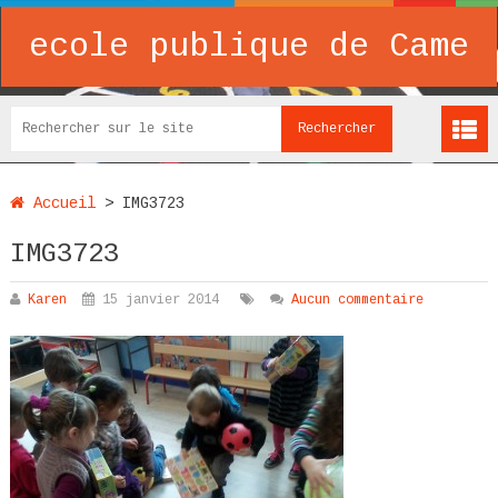
ecole publique de Came
Accueil
>
IMG3723
IMG3723
Karen
15 janvier 2014
Aucun commentaire