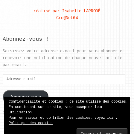
réalisé par Isabelle LARRODÉ
Cre@Net64
Abonnez-vous !
Saisissez votre adresse e-mail pour vous abonner et
recevoir une notification de chaque nouvel article
par email.
Adresse
e-
mail
Abonnez-vous
Confidentialité et cookies : ce site utilise des cookies.
En continuant sur ce site, vous acceptez leur
utilisation.
Rejoignez les 37 autres abonnés
Pour en savoir et contrôler les cookies, voyez ici :
Politique des cookies
ecole publique de Came
Copyright © 2026.