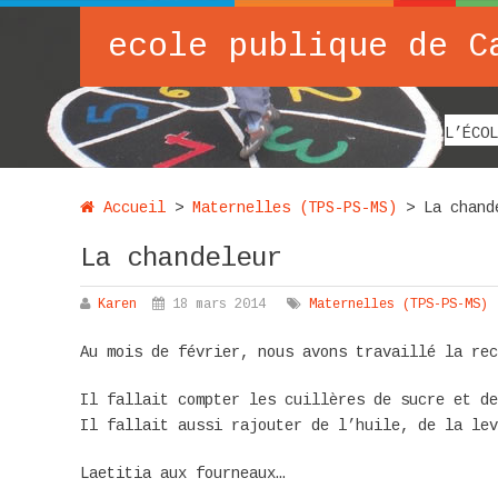
ecole publique de C
L’ÉCOL
Accueil
>
Maternelles (TPS-PS-MS)
>
La chand
La chandeleur
Karen
18 mars 2014
Maternelles (TPS-PS-MS)
Au mois de février, nous avons travaillé la rec
Il fallait compter les cuillères de sucre et de
Il fallait aussi rajouter de l’huile, de la lev
Laetitia aux fourneaux…