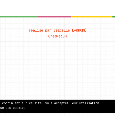
réalisé par Isabelle LARRODÉ
Cre@Net64
n continuant sur ce site, vous acceptez leur utilisation.
que des cookies