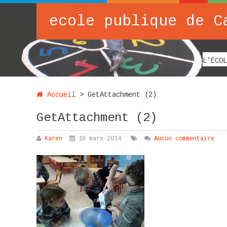
ecole publique de C
L’ÉCOL
Accueil
>
GetAttachment (2)
GetAttachment (2)
Karen
18 mars 2014
Aucun commentaire