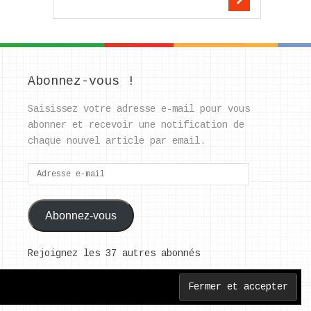
Abonnez-vous !
Saisissez votre adresse e-mail pour vous
abonner et recevoir une notification de
chaque nouvel article par email.
Adresse
e-
mail
Abonnez-vous
Rejoignez les 37 autres abonnés
Back to Top