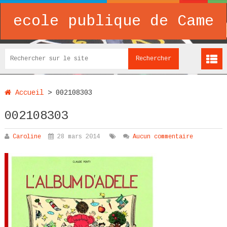
ecole publique de Came
Accueil
>
002108303
002108303
Caroline
28 mars 2014
Aucun commentaire