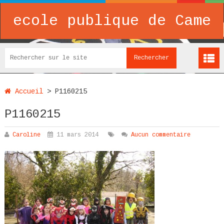
ecole publique de Came
Accueil
>
P1160215
P1160215
Caroline
11 mars 2014
Aucun commentaire