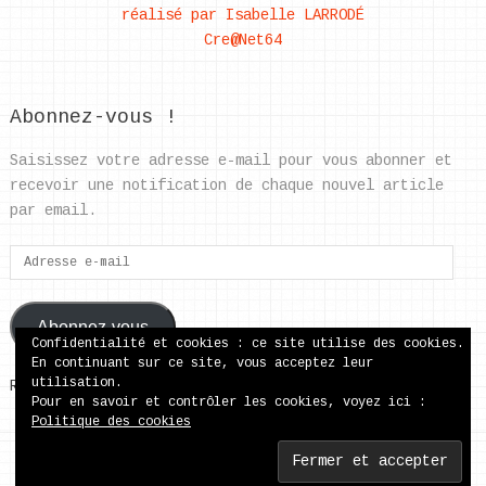
réalisé par Isabelle LARRODÉ
Cre@Net64
Abonnez-vous !
Saisissez votre adresse e-mail pour vous abonner et
recevoir une notification de chaque nouvel article
par email.
Adresse
e-
mail
Abonnez-vous
Confidentialité et cookies : ce site utilise des cookies.
En continuant sur ce site, vous acceptez leur
utilisation.
Rejoignez les 37 autres abonnés
Pour en savoir et contrôler les cookies, voyez ici :
Politique des cookies
ecole publique de Came
Copyright © 2026.
Back to Top