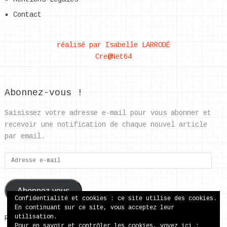
Contact
réalisé par Isabelle LARRODÉ
Cre@Net64
Abonnez-vous !
Saisissez votre adresse e-mail pour vous abonner et
recevoir une notification de chaque nouvel article
par email.
Adresse
e-
mail
Abonnez-vous
Confidentialité et cookies : ce site utilise des cookies.
En continuant sur ce site, vous acceptez leur
utilisation.
Rejoignez les 37 autres abonnés
Pour en savoir et contrôler les cookies, voyez ici :