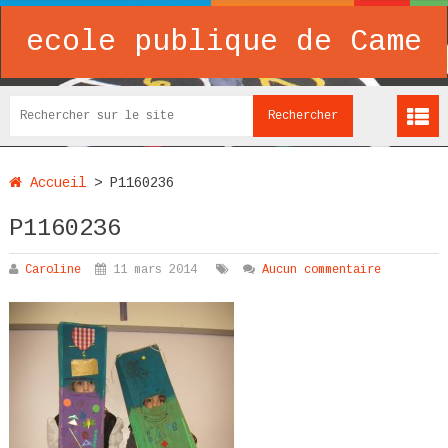
ecole publique de Came
Accueil
>
P1160236
P1160236
Caroline
11 mars 2014
Aucun commentaire