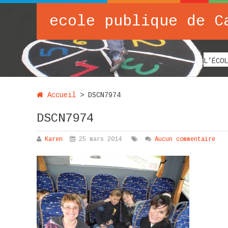
ecole publique de C
L’ÉCOL
Accueil
>
DSCN7974
DSCN7974
Karen
25 mars 2014
Aucun commentaire