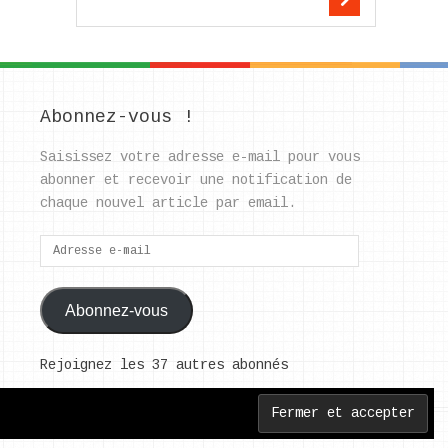
Abonnez-vous !
Saisissez votre adresse e-mail pour vous
abonner et recevoir une notification de
chaque nouvel article par email.
Adresse
e-
mail
Abonnez-vous
Rejoignez les 37 autres abonnés
Back to Top