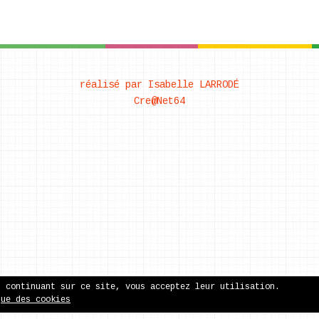
réalisé par Isabelle LARRODÉ
Cre@Net64
n continuant sur ce site, vous acceptez leur utilisation.
que des cookies