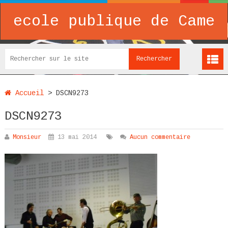
ecole publique de Came
Accueil
>
DSCN9273
DSCN9273
Monsieur
13 mai 2014
Aucun commentaire