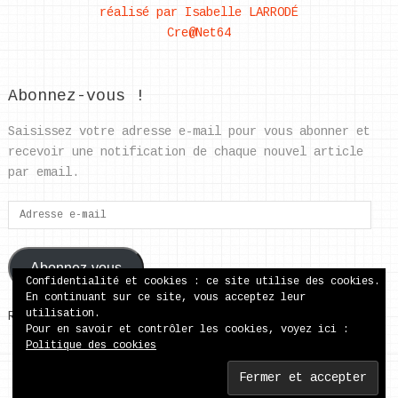
réalisé par Isabelle LARRODÉ
Cre@Net64
Abonnez-vous !
Saisissez votre adresse e-mail pour vous abonner et
recevoir une notification de chaque nouvel article
par email.
Adresse
e-
mail
Abonnez-vous
Confidentialité et cookies : ce site utilise des cookies.
En continuant sur ce site, vous acceptez leur
utilisation.
Rejoignez les 37 autres abonnés
Pour en savoir et contrôler les cookies, voyez ici :
Politique des cookies
ecole publique de Came
Copyright © 2026.
Back to Top