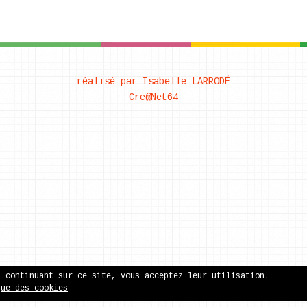
réalisé par Isabelle LARRODÉ
Cre@Net64
n continuant sur ce site, vous acceptez leur utilisation.
que des cookies