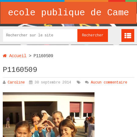
ecole publique de Came
Accueil
>
P1160509
P1160509
Caroline
30 septembre 2014
Aucun commentaire