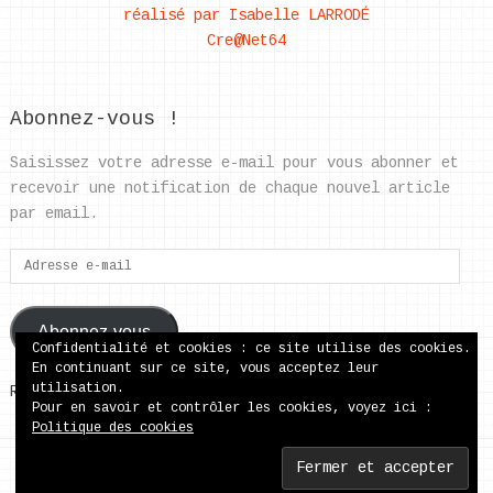
réalisé par Isabelle LARRODÉ
Cre@Net64
Abonnez-vous !
Saisissez votre adresse e-mail pour vous abonner et
recevoir une notification de chaque nouvel article
par email.
Adresse
e-
mail
Abonnez-vous
Confidentialité et cookies : ce site utilise des cookies.
En continuant sur ce site, vous acceptez leur
utilisation.
Rejoignez les 37 autres abonnés
Pour en savoir et contrôler les cookies, voyez ici :
Politique des cookies
ecole publique de Came
Copyright © 2026.
Back to Top