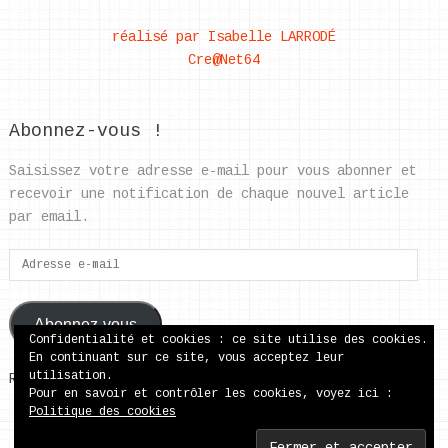
réalisé par Isabelle LARRODÉ
Cre@Net64
Abonnez-vous !
Saisissez votre adresse e-mail pour vous abonner et
recevoir une notification de chaque nouvel article
par email.
Adresse
e-
mail
Abonnez-vous
Confidentialité et cookies : ce site utilise des cookies.
En continuant sur ce site, vous acceptez leur
utilisation.
Rejoignez les 37 autres abonnés
Pour en savoir et contrôler les cookies, voyez ici :
Politique des cookies
ecole publique de Came
Copyright © 2026.