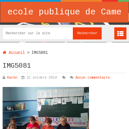
ecole publique de Came
Accueil
>
IMG5081
IMG5081
Karen
12 octobre 2014
Aucun commentaire