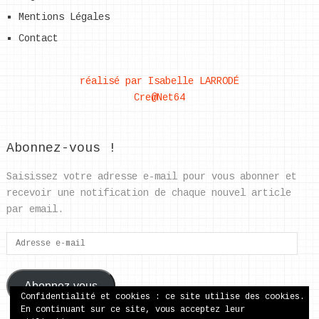
Mentions Légales
Contact
réalisé par Isabelle LARRODÉ
Cre@Net64
Abonnez-vous !
Saisissez votre adresse e-mail pour vous abonner et
recevoir une notification de chaque nouvel article
par email.
Adresse
e-
mail
Abonnez-vous
Confidentialité et cookies : ce site utilise des cookies.
En continuant sur ce site, vous acceptez leur