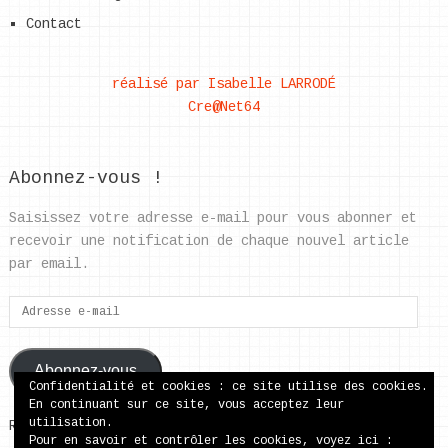
Contact
réalisé par Isabelle LARRODÉ
Cre@Net64
Abonnez-vous !
Saisissez votre adresse e-mail pour vous abonner et
recevoir une notification de chaque nouvel article
par email.
Adresse
e-
mail
Abonnez-vous
Confidentialité et cookies : ce site utilise des cookies.
En continuant sur ce site, vous acceptez leur
utilisation.
Rejoignez les 37 autres abonnés
Pour en savoir et contrôler les cookies, voyez ici :