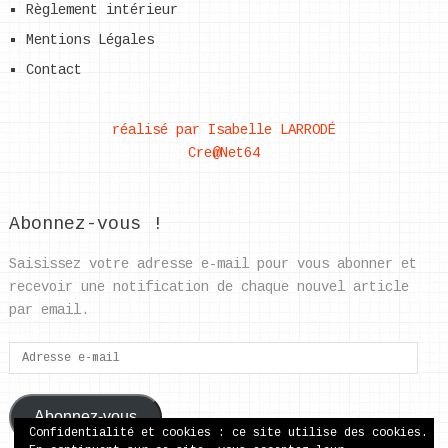
Règlement intérieur
Mentions Légales
Contact
réalisé par Isabelle LARRODÉ
Cre@Net64
Abonnez-vous !
Saisissez votre adresse e-mail pour vous abonner et
recevoir une notification de chaque nouvel article
par email.
Adresse
e-
mail
Abonnez-vous
Confidentialité et cookies : ce site utilise des cookies.